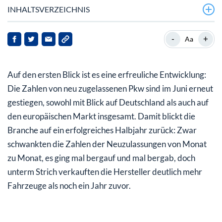
INHALTSVERZEICHNIS
Mehr Neuzulassungen in Deutschland und Europa
-
+
Aa
Abbau von Auftragsbeständen – bei geringen
Neuaufträgen
Auf den ersten Blick ist es eine erfreuliche Entwicklung:
Auslaufende Subventionen schrecken Käufer ab
Die Zahlen von neu zugelassenen Pkw sind im Juni erneut
gestiegen, sowohl mit Blick auf Deutschland als auch auf
Elektromobilität auf dem Vormarsch
den europäischen Markt insgesamt. Damit blickt die
Hausgemachte Probleme bei Elektrotransformation
Branche auf ein erfolgreiches Halbjahr zurück: Zwar
schwankten die Zahlen der Neuzulassungen von Monat
Volkswagen drosselt E-Auto-Produktion – Nachfrage zu
zu Monat, es ging mal bergauf und mal bergab, doch
gering
unterm Strich verkauften die Hersteller deutlich mehr
Laut Ifo-Studie: Pessimistischer Geschäftsausblick
Fahrzeuge als noch ein Jahr zuvor.
deutscher Hersteller
Frische Quartalszahlen ab nächster Woche