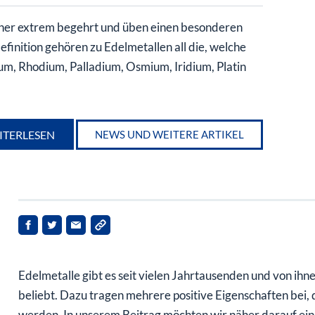
 jeher extrem begehrt und üben einen besonderen
efinition gehören zu Edelmetallen all die, welche
ium, Rhodium, Palladium, Osmium, Iridium, Platin
ITERLESEN
NEWS UND WEITERE ARTIKEL
Edelmetalle gibt es seit vielen Jahrtausenden und von ihn
beliebt. Dazu tragen mehrere positive Eigenschaften bei,
werden. In unserem Beitrag möchten wir näher darauf eing