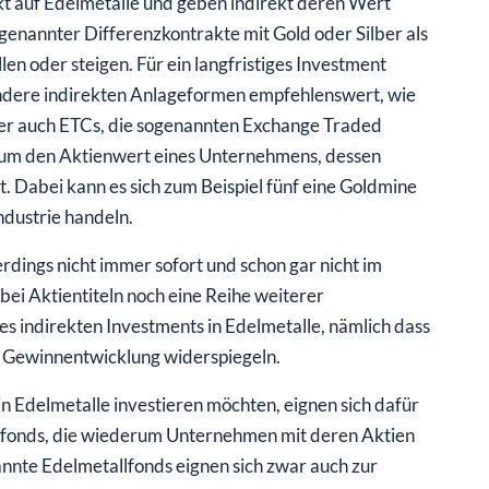
kt auf Edelmetalle und geben indirekt deren Wert
genannter Differenzkontrakte mit Gold oder Silber als
len oder steigen. Für ein langfristiges Investment
d andere indirekten Anlageformen empfehlenswert, wie
der auch ETCs, die sogenannten Exchange Traded
h um den Aktienwert eines Unternehmens, dessen
. Dabei kann es sich zum Beispiel fünf eine Goldmine
dustrie handeln.
rdings nicht immer sofort und schon gar nicht im
 bei Aktientiteln noch eine Reihe weiterer
 des indirekten Investments in Edelmetalle, nämlich dass
en Gewinnentwicklung widerspiegeln.
rt in Edelmetalle investieren möchten, eignen sich dafür
nfonds, die wiederum Unternehmen mit deren Aktien
annte Edelmetallfonds eignen sich zwar auch zur