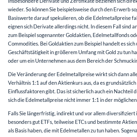
Insbesondere Derivate und Zertifikate beziehen sich dire
wieder. So können Sie beispielsweise durch den Erwerb so
Basiswerte darauf spekulieren, ob die Edelmetallpreise fal
eignen sich Derivate allerdings nicht. In diesem Fall sin
zum Beispiel sogenannter Goldaktien, Edelmetallfonds o
Commodities. Bei Goldaktien zum Beispiel handelt es sic
Geschäftstätigkeit in größerem Umfang mit Gold zu tun hat
oder um ein Unternehmen aus dem Bereich der Schmuckin
Die Veränderung der Edelmetallpreise wirkt sich dann alle
Verhältnis 1:1 auf den Aktienkurs aus, da es grundsätzlich
Einflussfaktoren gibt. Das ist sicherlich auch ein Nachteil
sich die Edelmetallpreise nicht immer 1:1 in der möglich
Falls Sie längerfristig, indirekt und vor allem diversifizie
besonders gut ETFs, teilweise ETCs und bestimmte Aktie
als Basis haben, die mit Edelmetallen zu tun haben. Sogen