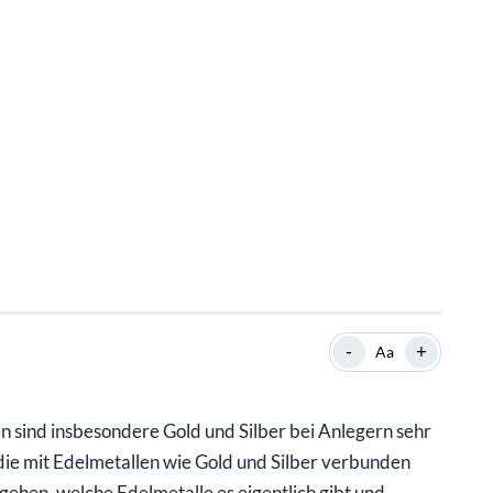
SHOP
SHOP
WEBINARE
WEBINARE
RATGEBER
RATGEBER
SHOP
WEBINARE
RATGEBER
-
+
Aa
en sind insbesondere Gold und Silber bei Anlegern sehr
 die mit Edelmetallen wie Gold und Silber verbunden
ehen, welche Edelmetalle es eigentlich gibt und