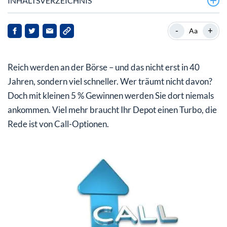
INHALTSVERZEICHNIS
Was versteht man unter Call-Optionen?
-
+
Aa
Offensiv-Werkzeug Call-Optionen: So kommt Schwung
ins Depot
Reich werden an der Börse – und das nicht erst in 40
Funktionsweise der Call-Option
Jahren, sondern viel schneller. Wer träumt nicht davon?
Doch mit kleinen 5 % Gewinnen werden Sie dort niemals
Kennzahlen bei Call-Optionen: Das Delta
ankommen. Viel mehr braucht Ihr Depot einen Turbo, die
Call-Optionen zur Risikoreduzierung: Die u201EStock-
Rede ist von Call-Optionen.
Replacementu201C-Strategie
Long-Call und Short-Call
Unterschied zu Put-Optionen