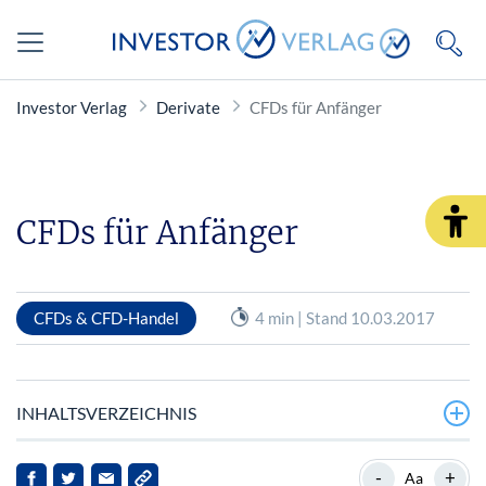
Investor Verlag
Derivate
CFDs für Anfänger
CFDs für Anfänger
CFDs & CFD-Handel
4 min | Stand 10.03.2017
INHALTSVERZEICHNIS
Für die Zukunft absichern
-
+
Aa