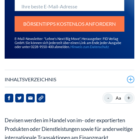
Ihre beste E-Mail-Adresse
BÖRSENTIPPS KOSTENLOS ANFORDERN
E-Mail-Newsletter: "Lehne's Next Big Move", Herausgeber: FID Verlag
GmbH. Sie können sich jederzeit über einen Link am Ende jeder Ausgabe
oder unter 0228-9550-400 abmelden.
Hinweis zum Datenschutz
INHALTSVERZEICHNIS
Devisenhandel wird immer beliebter
-
+
Aa
Anleger profitieren von den Vorteilen des
Devisenhandels
Devisen werden im Handel von im- oder exportierten
Produkten oder Dienstleistungen sowie für anderweitige
internationale Transaktionen am Finanzmarkt