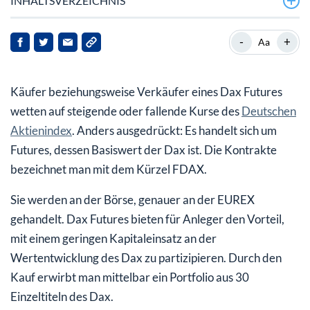
INHALTSVERZEICHNIS
Dax Future: Beispiel für Funktionsweise
-
+
Aa
Vor- und Nachteile eines Dax Futures
Käufer beziehungsweise Verkäufer eines Dax Futures
Erfüllung der Fälligkeit des Dax Futures
wetten auf steigende oder fallende Kurse des
Deutschen
Schlussabrechnungspreis
Aktienindex
. Anders ausgedrückt: Es handelt sich um
Futures, dessen Basiswert der Dax ist. Die Kontrakte
bezeichnet man mit dem Kürzel FDAX.
Sie werden an der Börse, genauer an der EUREX
gehandelt. Dax Futures bieten für Anleger den Vorteil,
mit einem geringen Kapitaleinsatz an der
Wertentwicklung des Dax zu partizipieren. Durch den
Kauf erwirbt man mittelbar ein Portfolio aus 30
Einzeltiteln des Dax.