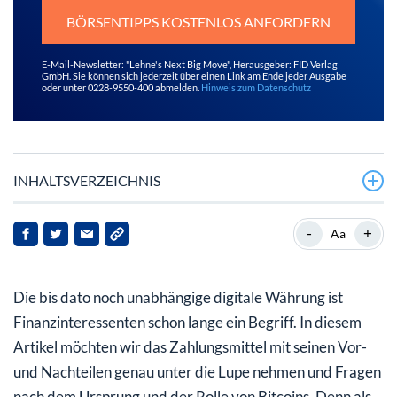
BÖRSENTIPPS KOSTENLOS ANFORDERN
E-Mail-Newsletter: "Lehne's Next Big Move", Herausgeber: FID Verlag
GmbH. Sie können sich jederzeit über einen Link am Ende jeder Ausgabe
oder unter 0228-9550-400 abmelden.
Hinweis zum Datenschutz
INHALTSVERZEICHNIS
Bitcoins als dezentralisierte Onlinewährung
-
+
Aa
Währung ohne direkte Kontrolle
Die bis dato noch unabhängige digitale Währung ist
Wo erhält man Bitcoins?
Finanzinteressenten schon lange ein Begriff. In diesem
Die Schattenseite der Bitcoins
Artikel möchten wir das Zahlungsmittel mit seinen Vor-
und Nachteilen genau unter die Lupe nehmen und Fragen
In welchen Ländern ist die Online-Währung zugelassen?
nach dem Ursprung und der Rolle von Bitcoins. Denn als