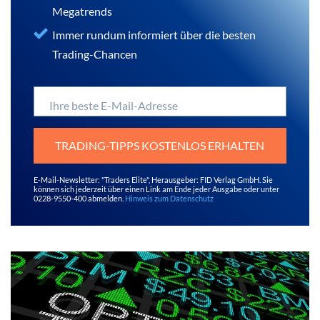
Megatrends
Immer rundum informiert über die besten
Trading-Chancen
Ihre beste E-Mail-Adresse
TRADING-TIPPS KOSTENLOS ERHALTEN
E-Mail-Newsletter: "Traders Elite", Herausgeber: FID Verlag GmbH. Sie
können sich jederzeit über einen Link am Ende jeder Ausgabe oder unter
0228-9550-400 abmelden.
Hinweis zum Datenschutz