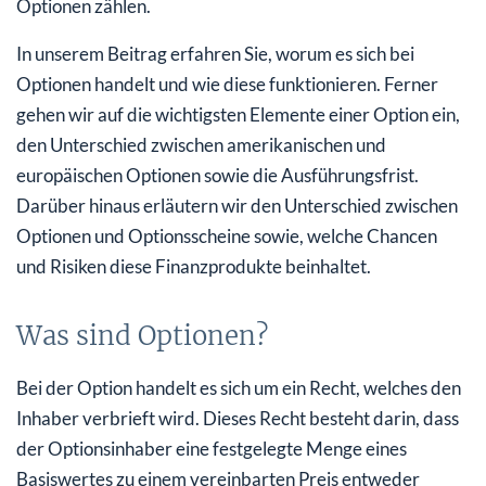
Optionen zählen.
Worum handelt es sich bei der Ausübungsfrist?
In unserem Beitrag erfahren Sie, worum es sich bei
Worin unterscheiden sich Optionen und
Optionen handelt und wie diese funktionieren. Ferner
Optionsscheine?
gehen wir auf die wichtigsten Elemente einer Option ein,
den Unterschied zwischen amerikanischen und
Worum handelt es sich bei der Hebelwirkung?
europäischen Optionen sowie die Ausführungsfrist.
Für wen eignen sich Optionen?
Darüber hinaus erläutern wir den Unterschied zwischen
Optionen und Optionsscheine sowie, welche Chancen
Was sind Chancen und Risiken der Optionen?
und Risiken diese Finanzprodukte beinhaltet.
Fazit zu Optionen
Was sind Optionen?
Bei der Option handelt es sich um ein Recht, welches den
Inhaber verbrieft wird. Dieses Recht besteht darin, dass
der Optionsinhaber eine festgelegte Menge eines
Basiswertes zu einem vereinbarten Preis entweder