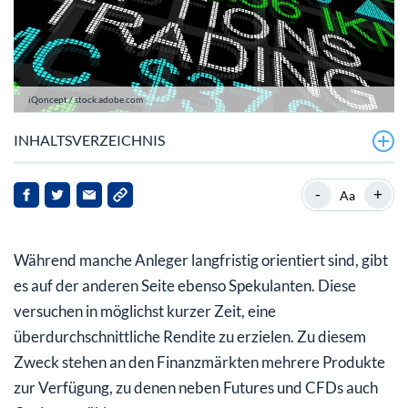
iQoncept / stock.adobe.com
INHALTSVERZEICHNIS
Was sind Optionen?
-
+
Aa
Wie funktionieren Optionen?
Während manche Anleger langfristig orientiert sind, gibt
Welche wichtigen Elemente beinhalten Optionen?
es auf der anderen Seite ebenso Spekulanten. Diese
Worauf kann ich mit Optionen spekulieren?
versuchen in möglichst kurzer Zeit, eine
überdurchschnittliche Rendite zu erzielen. Zu diesem
Wo kann ich Optionen handeln?
Zweck stehen an den Finanzmärkten mehrere Produkte
Worin unterscheiden sich amerikanische und
zur Verfügung, zu denen neben Futures und CFDs auch
europäische Optionen?