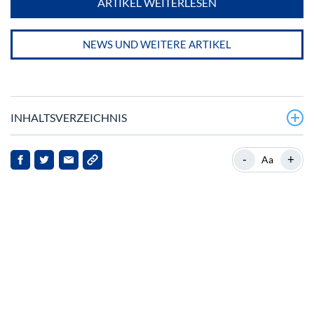
ARTIKEL WEITERLESEN
NEWS UND WEITERE ARTIKEL
INHALTSVERZEICHNIS
Apple Aktie – Beteiligung am führenden Unternehmen
-
+
Aa
der Computerbranche
Von der Garage bis zur Apple Aktie
Kooperationen und die neue PC-Technologie
Entwicklung der Apple Aktie