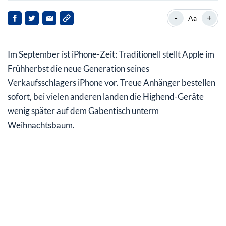
Starke Nachfrage beim neuesten iPhone
-
+
Aa
Batterieentwicklung: Vielversprechende Kooperation
mit Tesla
Im September ist iPhone-Zeit: Traditionell stellt Apple im
Apple verzichtet auf Einstieg bei OpenAI
Frühherbst die neue Generation seines
Verkaufsschlagers iPhone vor. Treue Anhänger bestellen
Apple Aktie im Jahresverlauf im Plus
sofort, bei vielen anderen landen die Highend-Geräte
Analysten bestätigen Kaufempfehlungen
wenig später auf dem Gabentisch unterm
Weihnachtsbaum.