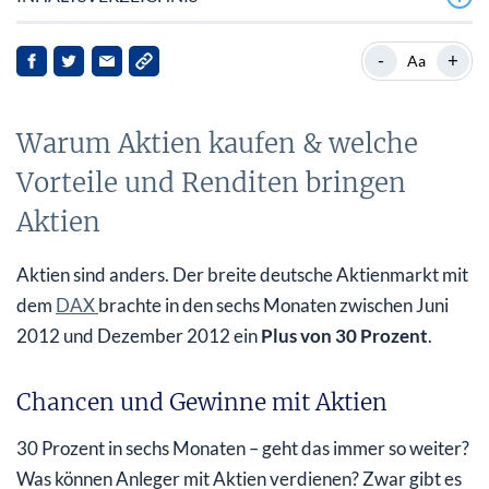
Warum Aktien kaufen & welche Vorteile und Renditen
-
+
Aa
bringen Aktien
Was sind Aktien?
Warum Aktien kaufen & welche
Wo und wie werden Aktien gehandelt?
Vorteile und Renditen bringen
Was braucht man für den Kauf von Aktien? Wer kann sie
Aktien
kaufen?
Aktien sind anders. Der breite deutsche Aktienmarkt mit
Welche Regeln gibt es beim Kauf von Aktien?
dem
DAX
brachte in den sechs Monaten zwischen Juni
Wie kann man mit Aktien Geld verdienen? Wann kauft
2012 und Dezember 2012 ein
Plus von 30 Prozent
.
man eine Aktie?
Chancen und Gewinne mit Aktien
Welche Strategien mit Aktien gibt es?
30 Prozent in sechs Monaten – geht das immer so weiter?
Aktien und Psychologie: Fehler, die Anleger beim Kauf
von Aktien vermeiden können
Was können Anleger mit Aktien verdienen? Zwar gibt es