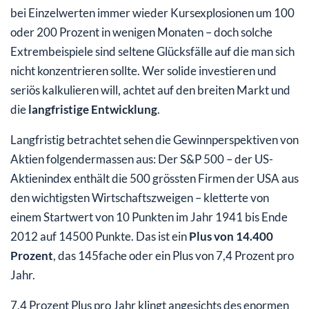
bei Einzelwerten immer wieder Kursexplosionen um 100
Wann muss man Aktien verkaufen?
oder 200 Prozent in wenigen Monaten – doch solche
Welche Sparpläne mit Aktien für Rente und Vorsorge
Extrembeispiele sind seltene Glücksfälle auf die man sich
gibt es? Welchen Einfluss hat das Alter auf die
nicht konzentrieren sollte. Wer solide investieren und
Aktienquote?
seriös kalkulieren will, achtet auf den breiten Markt und
die
langfristige
Entwicklung
.
Wie kaufe ich Aktien erfolgreich?
Langfristig betrachtet sehen die Gewinnperspektiven von
Aktien folgendermassen aus: Der S&P 500 – der US-
Aktienindex enthält die 500 grössten Firmen der USA aus
den wichtigsten Wirtschaftszweigen – kletterte von
einem Startwert von 10 Punkten im Jahr 1941 bis Ende
2012 auf 14500 Punkte. Das ist ein
Plus von 14.400
Prozent
, das 145fache oder ein Plus von 7,4 Prozent pro
Jahr.
7,4 Prozent Plus pro Jahr klingt angesichts des enormen