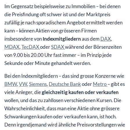
Im Gegensatz beispielsweise zu Immobilien – bei denen
die Preisfindung oft schwer ist und der Marktpreis
zufällig je nach sporadischem Angebot ermittelt werden
kann – können Aktien von grösseren Firmen
insbesondere von
Indexmitgliedern
aus dem
DAX
,
MDAX
,
TecDAX
oder
SDAX
während der Börsenzeiten
von 9.00 bis 20.00 Uhr fast immer – im Prinzip jede
Sekunde oder Minute gehandelt werden.
Bei den Indexmitgliedern – das sind grosse Konzerne wie
BMW
,
VW
,
Siemens
,
Deutsche Bank
oder
Metro
– gibt es
viele Anleger, die
gleichzeitig kaufen oder verkaufen
wollen, und das zu zahllosen verschiedenen Kursen. Die
Wahrscheinlichkeit, dass man eine Aktie ohne grössere
Schwankungen kaufen oder verkaufen kann, ist hoch.
Denn irgendjemand wird ähnliche Preisvorstellungen wie