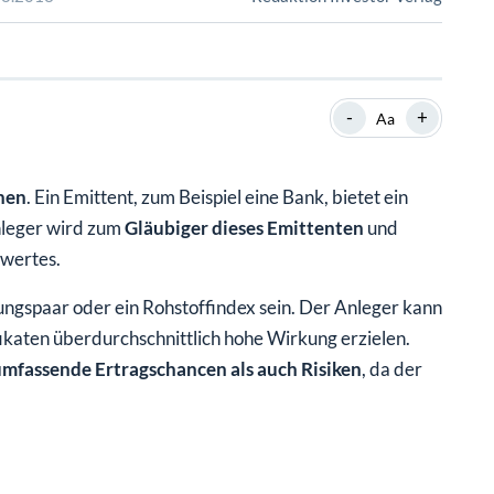
SHOP
SHOP
WEBINARE
WEBINARE
RATGEBER
RATGEBER
-
+
Aa
SHOP
WEBINARE
RATGEBER
hen
. Ein Emittent, zum Beispiel eine Bank, bietet ein
Anleger wird zum
Gläubiger dieses Emittenten
und
swertes.
ungspaar oder ein Rohstoffindex sein. Der Anleger kann
ikaten überdurchschnittlich hohe Wirkung erzielen.
mfassende Ertragschancen als auch Risiken
, da der