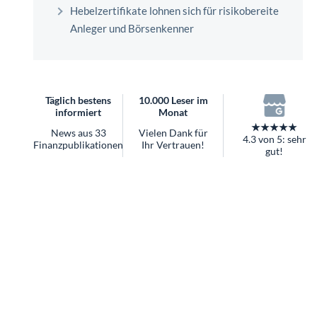
überhaupt?
Hebelzertifikate lohnen sich für risikobereite
Worauf Sie bei ETFs achten sollten
Anleger und Börsenkenner
Täglich bestens
10.000 Leser im
informiert
Monat
★★★★★
News aus 33
Vielen Dank für
4.3 von 5: sehr
Finanzpublikationen
Ihr Vertrauen!
gut!