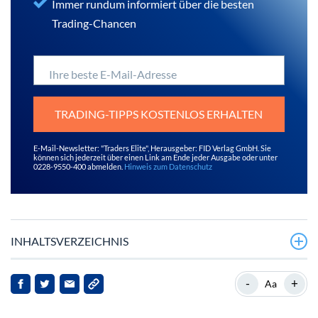
Immer rundum informiert über die besten
Trading-Chancen
Ihre beste E-Mail-Adresse
TRADING-TIPPS KOSTENLOS ERHALTEN
E-Mail-Newsletter: "Traders Elite", Herausgeber: FID Verlag GmbH. Sie
können sich jederzeit über einen Link am Ende jeder Ausgabe oder unter
0228-9550-400 abmelden.
Hinweis zum Datenschutz
INHALTSVERZEICHNIS
CFD-Handel – Definition und Erklärung
-
+
Aa
Mit CFDs Gewinne erzielen