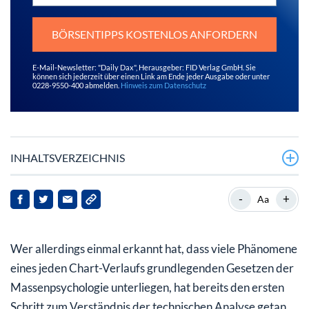
BÖRSENTIPPS KOSTENLOS ANFORDERN
E-Mail-Newsletter: "Daily Dax", Herausgeber: FID Verlag GmbH. Sie
können sich jederzeit über einen Link am Ende jeder Ausgabe oder unter
0228-9550-400 abmelden.
Hinweis zum Datenschutz
INHALTSVERZEICHNIS
Beispiele für technische Indikatoren: vom Gleitenden
-
+
Aa
Durchschnitt zum Stochastik Indikator
Wer allerdings einmal erkannt hat, dass viele Phänomene
eines jeden Chart-Verlaufs grundlegenden Gesetzen der
Massenpsychologie unterliegen, hat bereits den ersten
Schritt zum Verständnis der technischen Analyse getan.