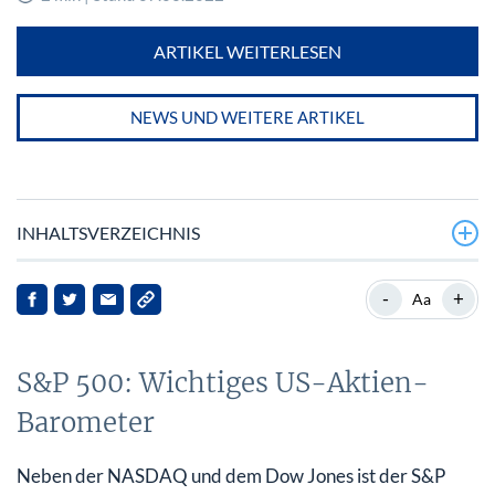
ARTIKEL WEITERLESEN
NEWS UND WEITERE ARTIKEL
INHALTSVERZEICHNIS
S&P 500: Wichtiges US-Aktien-Barometer
-
+
Aa
1. Apple
S&P 500: Wichtiges US-Aktien-
2. Alphabet
Barometer
3. Amazon.com
4. Altria Group
Neben der NASDAQ und dem Dow Jones ist der S&P