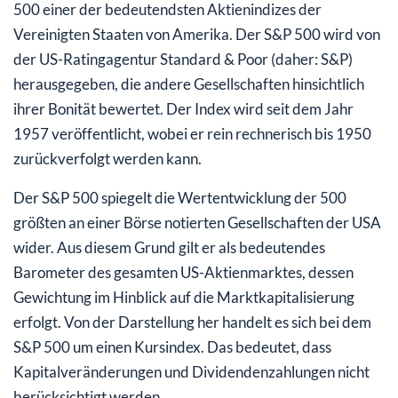
500 einer der bedeutendsten Aktienindizes der
5. Amgen
Vereinigten Staaten von Amerika. Der S&P 500 wird von
der US-Ratingagentur Standard & Poor (daher: S&P)
herausgegeben, die andere Gesellschaften hinsichtlich
ihrer Bonität bewertet. Der Index wird seit dem Jahr
1957 veröffentlicht, wobei er rein rechnerisch bis 1950
zurückverfolgt werden kann.
Der S&P 500 spiegelt die Wertentwicklung der 500
größten an einer Börse notierten Gesellschaften der USA
wider. Aus diesem Grund gilt er als bedeutendes
Barometer des gesamten US-Aktienmarktes, dessen
Gewichtung im Hinblick auf die Marktkapitalisierung
erfolgt. Von der Darstellung her handelt es sich bei dem
S&P 500 um einen Kursindex. Das bedeutet, dass
Kapitalveränderungen und Dividendenzahlungen nicht
berücksichtigt werden.