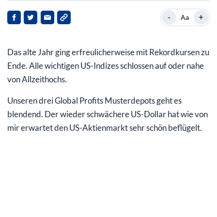
US-Leitindex S&P 500: Jahresauftakt mit
-
+
Aa
Rekordkursen
Global Profits Trading Depot brachte meinen Lesern
Das alte Jahr ging erfreulicherweise mit Rekordkursen zu
allein satte +30,22 % Gewinn in 2023!
Ende. Alle wichtigen US-Indizes schlossen auf oder nahe
Das fängt ja gut an: satte Gewinne für uns zum
von Allzeithochs.
Jahresstart!
Unseren drei Global Profits Musterdepots geht es
blendend. Der wieder schwächere US-Dollar hat wie von
mir erwartet den US-Aktienmarkt sehr schön beflügelt.