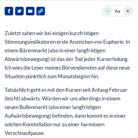
Richtungsentscheidung naht, Rally dürfte andauern
-
+
Aa
War dies das entscheidende Kaufsignal beim Leitindex
S&P 500?
Zuletzt sahen wir bei einigen kurzfristigen
Stimmungsindikatoren erste Anzeichen von Euphorie. In
einem Bärenmarkt (also in einer langfristigen
Abwärtsbewegung) ist das der Tod jeder Kurserholung.
Ich wies die Leser meines Börsendienstes auf diese neue
Situation pünktlich zum Monatsbeginn hin.
Tatsächlich geht es mit den Kursen seit Anfang Februar
(leicht) abwärts. Würden wir uns allerdings in einem
neuen Bullenmarkt (also einer langfristigen
Aufwärtsbewegung) befinden, dann kommt es in einer
solchen Konstellation nur zu einer harmlosen
Verschnaufpause.