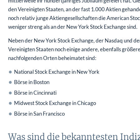
mittlerweile ihr hundertjähriges Jubiläum gefeiert hat. Gl
den Vereinigten Staaten, an der fast 1.000 Aktien gehan
noch relativ junge Aktiengesellschaften die American St
weniger streng als an der New York Stock Exchange sind.
Neben der New York Stock Exchange, der Nasdaq und der 
Vereinigten Staaten noch einige andere, ebenfalls größere
nachfolgenden Orten beheimatet sind:
National Stock Exchange in New York
Börse in Boston
Börse in Cincinnati
Midwest Stock Exchange in Chicago
Börse in San Francisco
Was sind die bekanntesten Indiz