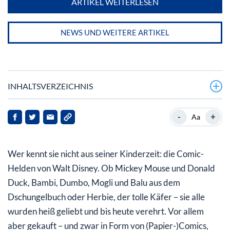
ARTIKEL WEITERLESEN
NEWS UND WEITERE ARTIKEL
INHALTSVERZEICHNIS
Walt Disney: Die Gesellschaft und ihre
-
+
Aa
Tätigkeitsbereiche
Walt Disney Aktie – Unternehmensdaten und
Wer kennt sie nicht aus seiner Kinderzeit: die Comic-
Kursentwicklung
Helden von Walt Disney. Ob Mickey Mouse und Donald
Duck, Bambi, Dumbo, Mogli und Balu aus dem
Dschungelbuch oder Herbie, der tolle Käfer – sie alle
wurden heiß geliebt und bis heute verehrt. Vor allem
aber gekauft – und zwar in Form von (Papier-)Comics,