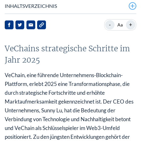
INHALTSVERZEICHNIS
VeChains strategische Schritte im Jahr 2025
-
+
Aa
Hintergrund zu VeChain
VeChains strategische Schritte im
Aktuelle Entwicklungen und Marktreaktionen
Jahr 2025
Implikationen für die Interessengruppen
Ausblick
VeChain, eine führende Unternehmens-Blockchain-
Plattform, erlebt 2025 eine Transformationsphase, die
durch strategische Fortschritte und erhöhte
Marktaufmerksamkeit gekennzeichnet ist. Der CEO des
Unternehmens, Sunny Lu, hat die Bedeutung der
Verbindung von Technologie und Nachhaltigkeit betont
und VeChain als Schlüsselspieler im Web3-Umfeld
positioniert. Zu den jüngsten Entwicklungen gehört der