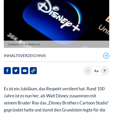
JustSuper / stock.adobe.com
INHALTSVERZEICHNIS
Disney Ende 2022: Die Zahlen auf einem Blick
-
+
Aa
Warum die Freizeitparks endlich wieder Hoffnung
machen
Es ist ein Jubiläum, das Respekt verdient hat. Rund 100
Disney+ ohne Happy End in 2022
Jahre ist es nun her, als Walt Disney zusammen mit
seinem Bruder Roy das „Disney Brothers Cartoon Studio“
Bog Iger ist wieder da – und krempelt kräftig um
gegründet hatte und damit den Grundstein legte für die