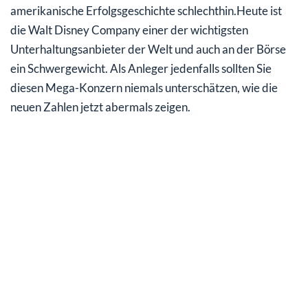
Lizenzgeschäft: Wird Disney diese Geldquelle verstärkt
amerikanische Erfolgsgeschichte schlechthin.Heute ist
anzapfen?
die Walt Disney Company einer der wichtigsten
Unterhaltungsanbieter der Welt und auch an der Börse
Mein Fazit für Sie
ein Schwergewicht. Als Anleger jedenfalls sollten Sie
diesen Mega-Konzern niemals unterschätzen, wie die
neuen Zahlen jetzt abermals zeigen.