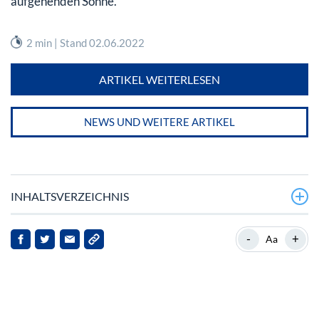
aufgehenden Sonne.
2 min | Stand 02.06.2022
ARTIKEL WEITERLESEN
NEWS UND WEITERE ARTIKEL
INHALTSVERZEICHNIS
Japans Leitindex gilt als wichtigstes Börsenbarometer
-
+
Aa
Asiens
Nikkei 225: Die 5 größten Werte