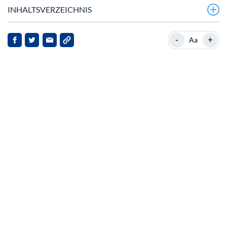
INHALTSVERZEICHNIS
Filecoin bricht bei hohem Volumen aus
-
+
Aa
Hintergrund zu Filecoin
Neuigkeiten: FilCDN
Marktfolgen und Auswirkungen auf die
Interessengruppen
Ausblick