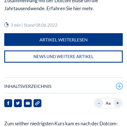
Zusammenhang mit der Dotcom Blase um die
Jahrtausendwende. Erfahren Sie hier mehr.
3 min | Stand 08.06.2022
ARTIKEL WEITERLESEN
NEWS UND WEITERE ARTIKEL
INHALTSVERZEICHNIS
United Technologies Aktie – Investment in weltweite
-
+
Aa
Technologieprodukte
Geschichte von UTC und der United Technologies Aktie
Zum seither niedrigsten Kurs kam es nach der Dotcom-