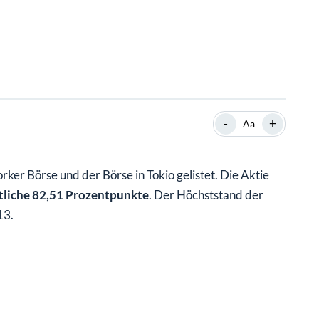
SHOP
SHOP
WEBINARE
WEBINARE
RATGEBER
RATGEBER
SHOP
WEBINARE
RATGEBER
-
+
Aa
ker Börse und der Börse in Tokio gelistet. Die Aktie
liche 82,51 Prozentpunkte
. Der Höchststand der
13.