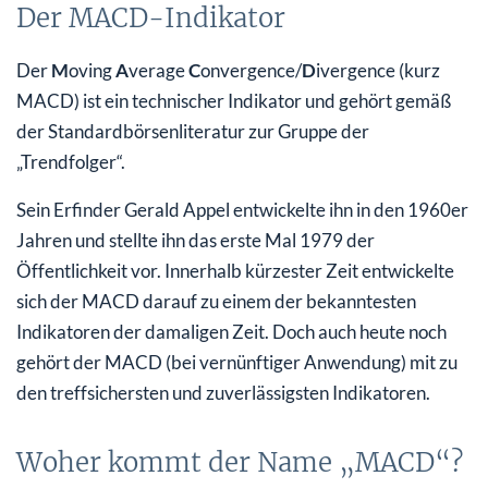
Der MACD-Indikator
Der
M
oving
A
verage
C
onvergence/
D
ivergence (kurz
MACD) ist ein technischer Indikator und gehört gemäß
der Standardbörsenliteratur zur Gruppe der
„Trendfolger“.
Sein Erfinder Gerald Appel entwickelte ihn in den 1960er
Jahren und stellte ihn das erste Mal 1979 der
Öffentlichkeit vor. Innerhalb kürzester Zeit entwickelte
sich der MACD darauf zu einem der bekanntesten
Indikatoren der damaligen Zeit. Doch auch heute noch
gehört der MACD (bei vernünftiger Anwendung) mit zu
den treffsichersten und zuverlässigsten Indikatoren.
Woher kommt der Name „MACD“?