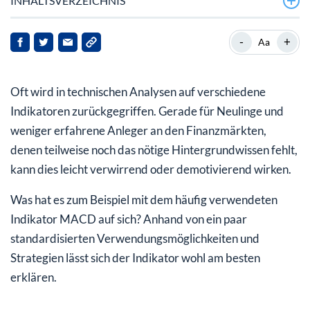
INHALTSVERZEICHNIS
Der MACD-Indikator
-
+
Aa
Woher kommt der Name u0022MACDu0022?
Oft wird in technischen Analysen auf verschiedene
Wie wird der MACD berechnet?
Indikatoren zurückgegriffen. Gerade für Neulinge und
Wozu kann ich den MACD nutzen?
weniger erfahrene Anleger an den Finanzmärkten,
denen teilweise noch das nötige Hintergrundwissen fehlt,
1. Der MACD als Momentumindikator
kann dies leicht verwirrend oder demotivierend wirken.
2. Der MACD als Signalgeber
Was hat es zum Beispiel mit dem häufig verwendeten
3. Der MACD als Hilfsmittel zur Untersuchung von
Indikator MACD auf sich? Anhand von ein paar
Divergenzen
standardisierten Verwendungsmöglichkeiten und
Wenn Sie jetzt glauben, der MACD wird Sie reich
Strategien lässt sich der Indikator wohl am besten
machen...
erklären.