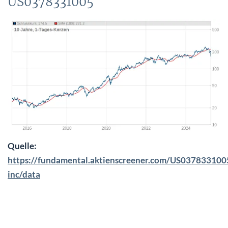
US0378331005
Quelle:
https://fundamental.aktienscreener.com/US0378331005
inc/data