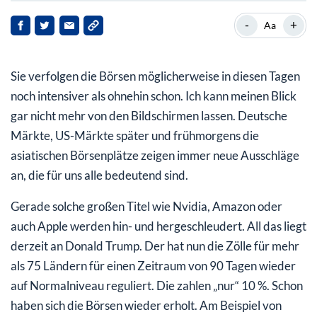
Apple verliert, verliert und verliert – und gewinnt
-
+
Aa
Apple reagiert: 600 Tonnen iPhones
Sie verfolgen die Börsen möglicherweise in diesen Tagen
Apple: 600 Tonnen iPhones aus Indien – WKN: 865985
– ISIN: US0378331005
noch intensiver als ohnehin schon. Ich kann meinen Blick
gar nicht mehr von den Bildschirmen lassen. Deutsche
Märkte, US-Märkte später und frühmorgens die
asiatischen Börsenplätze zeigen immer neue Ausschläge
an, die für uns alle bedeutend sind.
Gerade solche großen Titel wie Nvidia, Amazon oder
auch Apple werden hin- und hergeschleudert. All das liegt
derzeit an Donald Trump. Der hat nun die Zölle für mehr
als 75 Ländern für einen Zeitraum von 90 Tagen wieder
auf Normalniveau reguliert. Die zahlen „nur“ 10 %. Schon
haben sich die Börsen wieder erholt. Am Beispiel von