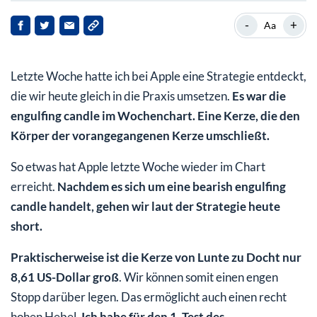
Apple im Wochenchart
-
+
Aa
Apple im Abwärtstrend?
Letzte Woche hatte ich bei Apple eine Strategie entdeckt,
die wir heute gleich in die Praxis umsetzen.
Es war die
engulfing candle im Wochenchart.
Eine Kerze, die den
Körper der vorangegangenen Kerze umschließt.
So etwas hat Apple letzte Woche wieder im Chart
erreicht.
Nachdem es sich um eine bearish engulfing
candle handelt, gehen wir laut der Strategie heute
short.
Praktischerweise ist die Kerze von Lunte zu Docht nur
8,61 US-Dollar groß
. Wir können somit einen engen
Stopp darüber legen. Das ermöglicht auch einen recht
hohen Hebel.
Ich habe für den 1. Test des