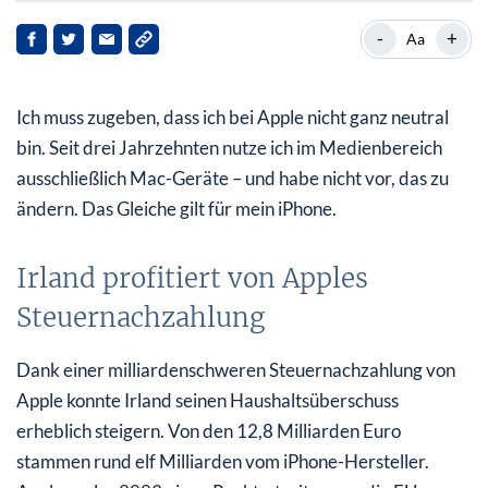
Irland profitiert von Apples Steuernachzahlung
-
+
Aa
Apple arbeitet an faltbarem iPad
Ich muss zugeben, dass ich bei Apple nicht ganz neutral
Apple News als neue Einnahmequelle wächst weiter
bin. Seit drei Jahrzehnten nutze ich im Medienbereich
Kann die Apple-Aktie noch bis 325 US$ steigen?
ausschließlich Mac-Geräte – und habe nicht vor, das zu
ändern. Das Gleiche gilt für mein iPhone.
Irland profitiert von Apples
Steuernachzahlung
Dank einer milliardenschweren Steuernachzahlung von
Apple konnte Irland seinen Haushaltsüberschuss
erheblich steigern. Von den 12,8 Milliarden Euro
stammen rund elf Milliarden vom iPhone-Hersteller.