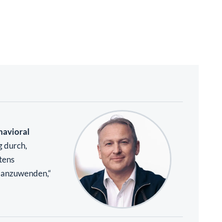
havioral
g durch,
tens
e anzuwenden,“