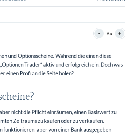
SHOP
SHOP
WEBINARE
WEBINARE
RATGEBER
RATGEBER
-
+
Aa
SHOP
WEBINARE
RATGEBER
onen und Optionsscheine. Während die einen diese
„Optionen Trader“ aktiv und erfolgreich ein. Doch was
r einen Profi an die Seite holen?
scheine?
ber nicht die Pflicht einräumen, einen Basiswert zu
immten Zeitraums zu kaufen oder zu verkaufen.
en funktionieren, aber von einer Bank ausgegeben