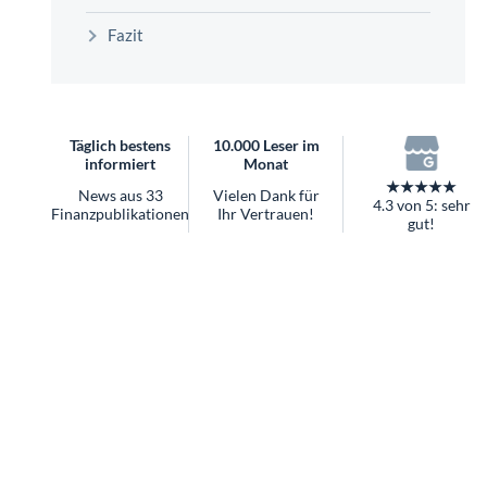
überhaupt?
Fazit
Worauf Sie bei ETFs achten sollten
Täglich bestens
10.000 Leser im
informiert
Monat
★★★★★
News aus 33
Vielen Dank für
4.3 von 5: sehr
Finanzpublikationen
Ihr Vertrauen!
gut!