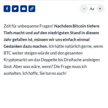
Beweisstück 1: Bitcoin im Tageschart
-
+
Aa
Beweisstück 2: Verlauf von Bitcoin beim Allzeithoch
2021
Zeit für unbequeme Fragen!
Nachdem Bitcoin tiefere
Was spricht dagegen?
Tiefs macht und auf den niedrigsten Stand in diesem
Jahr gefallen ist, müssen wir uns einfach einmal
Gedanken dazu machen.
Ich hätte natürlich gerne, wenn
BTC weiter steigen würde und den gesamten
Kryptomarkt um das Doppelte bis Dreifache ansteigen
lässt. Aber was wäre, wenn? Die Frage muss ich
aushalten. Ich hoffe, Sie tun es auch!