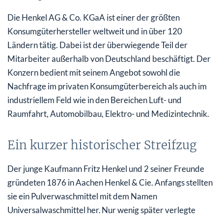
Letzte Unternehmenskennzahlen der Henkel AG und
Die Henkel AG & Co. KGaA ist einer der größten
Co. KGaA
Konsumgüterhersteller weltweit und in über 120
Ländern tätig. Dabei ist der überwiegende Teil der
Dividendenzahlungen der Henkel Aktie
Mitarbeiter außerhalb von Deutschland beschäftigt. Der
Die Henkel Aktie im Vergleich zum DAX seit
Konzern bedient mit seinem Angebot sowohl die
Jahresbeginn 2020
Nachfrage im privaten Konsumgüterbereich als auch im
industriellem Feld wie in den Bereichen Luft- und
Das sagen die Analysten zur Henkel Aktie
Raumfahrt, Automobilbau, Elektro- und Medizintechnik.
Wichtige (geplante) Termine für die Aktionäre der
Henkel AG und Co. KGaA
Ein kurzer historischer Streifzug
Der junge Kaufmann Fritz Henkel und 2 seiner Freunde
gründeten 1876 in Aachen Henkel & Cie. Anfangs stellten
sie ein Pulverwaschmittel mit dem Namen
Universalwaschmittel her. Nur wenig später verlegte