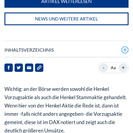
ARTIKEL WEITERLESEN
NEWS UND WEITERE ARTIKEL
INHALTSVERZEICHNIS
Ein kurzer historischer Streifzug
-
+
Aa
So ist Henkel heute aufgebaut
Wichtig: an der Börse werden sowohl die Henkel
Die langfristige Entwicklung der Henkel Aktie im
Vergleich mit dem DAX
Vorzugsaktie als auch die Henkel Stammaktie gehandelt.
Wenn hier von der Henkel Aktie die Rede ist, dann ist
Kapitalmaßnahmen der Henkel AG
immer -falls nicht anders angegeben- die Vorzugsaktie
Die Henkel Aktie im Vergleich zum DAX seit Ende
gemeint, diese ist im DAX notiert und zeigt auch die
2010
deutlich größeren Umsätze.