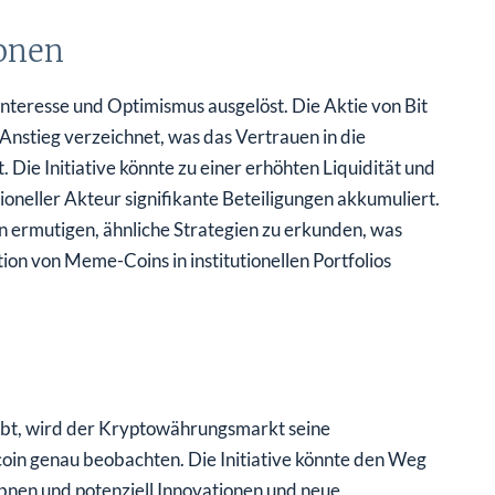
onen
nteresse und Optimismus ausgelöst. Die Aktie von Bit
nstieg verzeichnet, was das Vertrauen in die
Die Initiative könnte zu einer erhöhten Liquidität und
tioneller Akteur signifikante Beteiligungen akkumuliert.
 ermutigen, ähnliche Strategien zu erkunden, was
on von Meme-Coins in institutionellen Portfolios
gibt, wird der Kryptowährungsmarkt seine
oin genau beobachten. Die Initiative könnte den Weg
bnen und potenziell Innovationen und neue