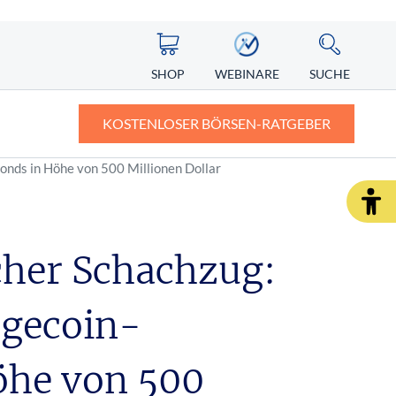
SHOP
WEBINARE
SUCHE
KOSTENLOSER BÖRSEN-RATGEBER
fonds in Höhe von 500 Millionen Dollar
ASIEN
ZERTIFIKATE
ALTERNATIVE ENERGIEN
ngst vor
Nikkei
Knock-out-Zertifikate: Definition und
Erklärung
scher Schachzug:
Nintendo Aktie
r Depot
Faktorzertifikate – der neue Standard?
ogecoin-
SHOP
WEBINARE
RATGEBER
öhe von 500
SHOP
WEBINARE
RATGEBER