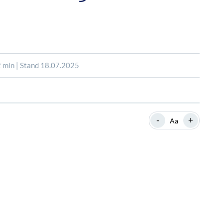
SHOP
SHOP
WEBINARE
WEBINARE
RATGEBER
RATGEBER
 min | Stand 18.07.2025
SHOP
WEBINARE
RATGEBER
-
+
Aa