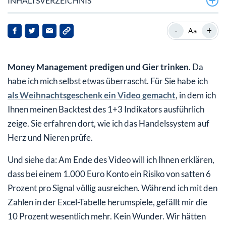
INHALTSVERZEICHNIS
Mit 10 Prozent Risiko wären wir nach einem Quartal
-
+
Aa
bei 4.500 Euro!
2x Long und 3x Short
Money Management predigen und Gier trinken
. Da
Ausblick für die nächsten Tage
habe ich mich selbst etwas überrascht. Für Sie habe ich
als Weihnachtsgeschenk ein Video gemacht
, in dem ich
Ihnen meinen Backtest des 1+3 Indikators ausführlich
zeige. Sie erfahren dort, wie ich das Handelssystem auf
Herz und Nieren prüfe.
Und siehe da: Am Ende des Video will ich Ihnen erklären,
dass bei einem 1.000 Euro Konto ein Risiko von satten 6
Prozent pro Signal völlig ausreichen. Während ich mit den
Zahlen in der Excel-Tabelle herumspiele, gefällt mir die
10 Prozent wesentlich mehr. Kein Wunder. Wir hätten