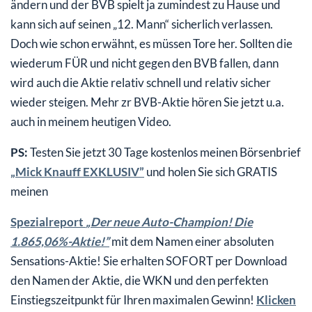
ändern und der BVB spielt ja zumindest zu Hause und
kann sich auf seinen „12. Mann“ sicherlich verlassen.
Doch wie schon erwähnt, es müssen Tore her. Sollten die
wiederum FÜR und nicht gegen den BVB fallen, dann
wird auch die Aktie relativ schnell und relativ sicher
wieder steigen. Mehr zr BVB-Aktie hören Sie jetzt u.a.
auch in meinem heutigen Video.
PS:
Testen Sie jetzt 30 Tage kostenlos meinen Börsenbrief
„Mick Knauff EXKLUSIV”
und holen Sie sich GRATIS
meinen
Spezialreport
„Der neue Auto-Champion! Die
1.865,06%-Aktie!”
mit dem Namen einer absoluten
Sensations-Aktie! Sie erhalten SOFORT per Download
den Namen der Aktie, die WKN und den perfekten
Einstiegszeitpunkt für Ihren maximalen Gewinn!
Klicken