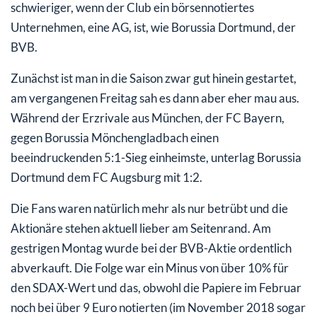
schwieriger, wenn der Club ein börsennotiertes
Unternehmen, eine AG, ist, wie Borussia Dortmund, der
BVB.
Zunächst ist man in die Saison zwar gut hinein gestartet,
am vergangenen Freitag sah es dann aber eher mau aus.
Während der Erzrivale aus München, der FC Bayern,
gegen Borussia Mönchengladbach einen
beeindruckenden 5:1-Sieg einheimste, unterlag Borussia
Dortmund dem FC Augsburg mit 1:2.
Die Fans waren natürlich mehr als nur betrübt und die
Aktionäre stehen aktuell lieber am Seitenrand. Am
gestrigen Montag wurde bei der BVB-Aktie ordentlich
abverkauft. Die Folge war ein Minus von über 10% für
den SDAX-Wert und das, obwohl die Papiere im Februar
noch bei über 9 Euro notierten (im November 2018 sogar