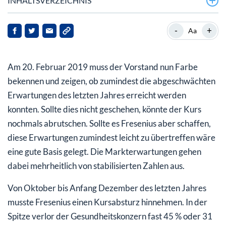
INHALTSVERZEICHNIS
Deswegen sind Aktionäre verschnupft
-
+
Aa
Dieser Ausblick ist zu erwarten
Am 20. Februar 2019 muss der Vorstand nun Farbe
Black Rock fährt seine Beteiligung leicht zurück
bekennen und zeigen, ob zumindest die abgeschwächten
Erfolgreiche Umschuldung entlastet den künftigen
Erwartungen des letzten Jahres erreicht werden
Zinsaufwand
konnten. Sollte dies nicht geschehen, könnte der Kurs
Einschätzung der Analysten
nochmals abrutschen. Sollte es Fresenius aber schaffen,
diese Erwartungen zumindest leicht zu übertreffen wäre
Resümee
eine gute Basis gelegt. Die Markterwartungen gehen
dabei mehrheitlich von stabilisierten Zahlen aus.
Von Oktober bis Anfang Dezember des letzten Jahres
musste Fresenius einen Kursabsturz hinnehmen. In der
Spitze verlor der Gesundheitskonzern fast 45 % oder 31