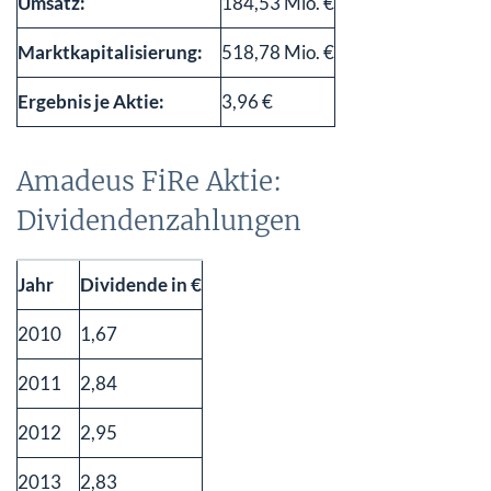
Umsatz:
184,53 Mio. €
Marktkapitalisierung:
518,78 Mio. €
Ergebnis je Aktie:
3,96 €
Amadeus FiRe Aktie:
Dividendenzahlungen
Jahr
Dividende in €
2010
1,67
2011
2,84
2012
2,95
2013
2,83