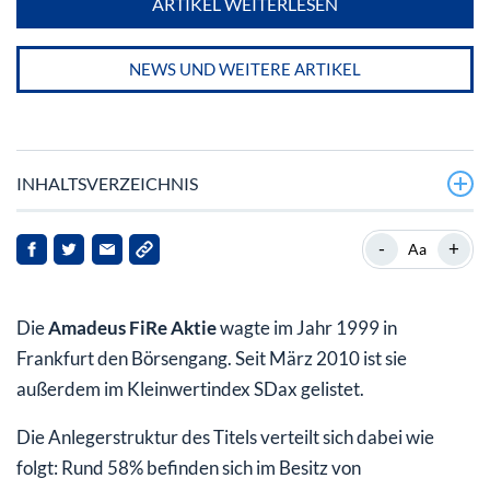
ARTIKEL WEITERLESEN
NEWS UND WEITERE ARTIKEL
INHALTSVERZEICHNIS
Amadeus FiRe Aktie: Dienstleister mit viel Potenzial
-
+
Aa
Die Historie der Amadeus FiRe AG
Die
Amadeus FiRe Aktie
wagte im Jahr 1999 in
Das Unternehmen Amadeus FiRe AG in Zahlen
Frankfurt den Börsengang. Seit März 2010 ist sie
Aktuelle Unternehmenskennzahlen der Amadeus FiRe
außerdem im Kleinwertindex SDax gelistet.
AG (Stand 2018)
Die Anlegerstruktur des Titels verteilt sich dabei wie
Amadeus FiRe Aktie: Dividendenzahlungen
folgt: Rund 58% befinden sich im Besitz von