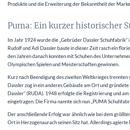
Produkte und die Erweiterung der Bekanntheit der Mar
Puma: Ein kurzer historischer
Im Jahr 1924 wurde die „Gebrüder Dassler Schuhfabrik“ 
Rudolf und Adi Dassler baute in dieser Zeit rasch ein flo
den Jahren danach konnten mit Schuhen des Unternehmens
Olympischen Spielen und Meisterschaften gewinnen.
Kurz nach Beendigung des zweiten Weltkrieges trennten sic
Dassler zog in ein anderes Gebäude am Ort und gründete s
Dassler“ (RUDA). 1948 erfolgte die Registrierung und 
eingetragen. Die Firma nannte sich nun „PUMA Schuhfabri
Der anschließende Erfolg war ähnlich wie bei dem größte
Ort in Herzogenaurach seinen Sitz hat. Allerdings agier