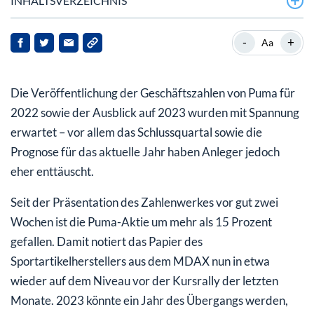
INHALTSVERZEICHNIS
Puma mit deutlichen Umsatz- und Gewinnzuwächsen in
-
+
Aa
2022
So blickt Puma auf das aktuelle Jahr 2023
Die Veröffentlichung der Geschäftszahlen von Puma für
Puma-Aktie aktuell unter Druck – der mittelfristige
2022 sowie der Ausblick auf 2023 wurden mit Spannung
Ausblick stimmt aber
erwartet – vor allem das Schlussquartal sowie die
Prognose für das aktuelle Jahr haben Anleger jedoch
eher enttäuscht.
Seit der Präsentation des Zahlenwerkes vor gut zwei
Wochen ist die Puma-Aktie um mehr als 15 Prozent
gefallen. Damit notiert das Papier des
Sportartikelherstellers aus dem MDAX nun in etwa
wieder auf dem Niveau vor der Kursrally der letzten
Monate. 2023 könnte ein Jahr des Übergangs werden,