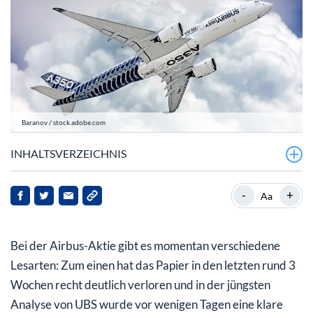
Baranov / stock.adobe.com
INHALTSVERZEICHNIS
Airbus: Die Zahlen überzeugen
-
+
Aa
Airbus-Aktie – Analysten sehen Licht und Schatten
Bei der Airbus-Aktie gibt es momentan verschiedene
Lesarten: Zum einen hat das Papier in den letzten rund 3
Wochen recht deutlich verloren und in der jüngsten
Analyse von UBS wurde vor wenigen Tagen eine klare