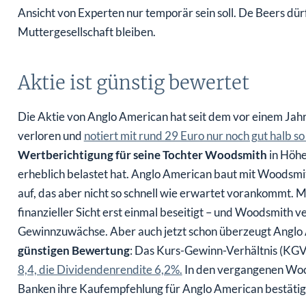
Ansicht von Experten nur temporär sein soll. De Beers dür
Muttergesellschaft bleiben.
Aktie ist günstig bewertet
Die Aktie von Anglo American hat seit dem vor einem Jah
verloren und
notiert mit rund 29 Euro nur noch gut halb so
Wertberichtigung für seine Tochter Woodsmith
in Höhe
erheblich belastet hat. Anglo American baut mit Woodsmit
auf, das aber nicht so schnell wie erwartet vorankommt. M
finanzieller Sicht erst einmal beseitigt – und Woodsmith v
Gewinnzuwächse. Aber auch jetzt schon überzeugt Anglo
günstigen Bewertung
: Das Kurs-Gewinn-Verhältnis (KGV
8,4, die Dividendenrendite 6,2%.
In den vergangenen Woc
Banken ihre Kaufempfehlung für Anglo American bestätig