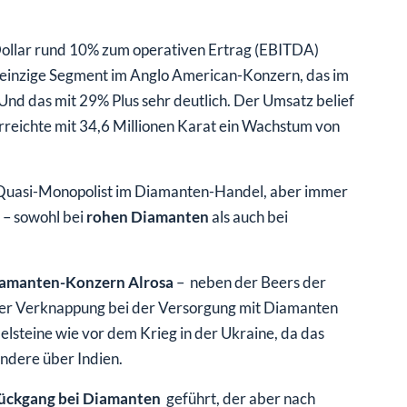
Dollar rund 10% zum operativen Ertrag (EBITDA)
einzige Segment im Anglo American-Konzern, das im
Und das mit 29% Plus sehr deutlich. Der Umsatz belief
erreichte mit 34,6 Millionen Karat ein Wachstum von
– Quasi-Monopolist im Diamanten-Handel, aber immer
 – sowohl bei
rohen Diamanten
als auch bei
iamanten-Konzern Alrosa
– neben der Beers der
einer Verknappung bei der Versorgung mit Diamanten
delsteine wie vor dem Krieg in der Ukraine, da das
ndere über Indien.
rückgang bei Diamanten
geführt, der aber nach