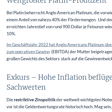
Bei Platin beherrscht Anglo American Platinum, die vorwi
einem Anteil von nahezu 40% der Fördermengen. Und de
erreichten Jahrestief von rund 900 Dollar je Feinunze wied
10%.
Im Geschäftsjahr 2022 hat Anglo Americans Platinum übe
zum operativen Gewinn
(EBITDA) der Mutter beigetrage
großen Gewichts des Sektors stark auf die Gewinnentwic
Exkurs – Hohe Inflation beflüg
Sachwerten
Die
restriktive Zinspolitik
der weltweit wichtigsten Noten
vor ist die Geldentwertungsrate historisch hoch. Mag sein
Verschnaufpause
einlegen müssen.