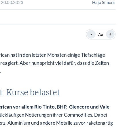
SHOP
SHOP
WEBINARE
WEBINARE
RATGEBER
RATGEBER
-
+
Aa
SHOP
WEBINARE
RATGEBER
can hat in den letzten Monaten einige Tiefschläge
agiert. Aber nun spricht viel dafür, dass die Zeiten
.
t Kurse belastet
ican vor allem Rio Tinto, BHP, Glencore und Vale
k rückläufigen Notierungen ihrer Commodities. Dabei
nerz, Aluminium und andere Metalle zuvor raketenartig
h Rückgang weit über den Tiefständen von 2020