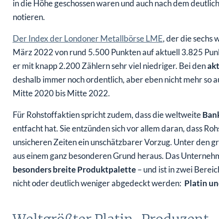
notieren.
Der Index der Londoner Metallbörse LME
, der die sechs 
März 2022 von rund 5.500 Punkten auf aktuell 3.825 Punkt
er mit knapp 2.200 Zählern sehr viel niedriger. Bei den
akt
deshalb immer noch ordentlich, aber eben nicht mehr so 
Mitte 2020 bis Mitte 2022.
Für Rohstoffaktien spricht zudem, dass die weltweite
Bank
entfacht hat. Sie entzünden sich vor allem daran, dass Rohs
unsicheren Zeiten ein unschätzbarer Vorzug. Unter den 
aus einem ganz besonderen Grund heraus. Das Unternehme
besonders breite Produktpalette
– und ist in zwei Bere
nicht oder deutlich weniger abgedeckt werden:
Platin u
Weltgrößter Platin-Produzent