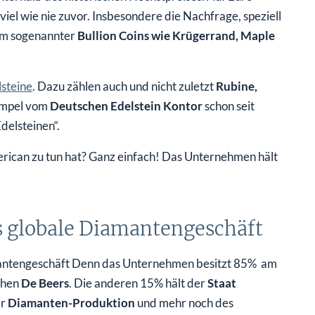
iel wie nie zuvor. Insbesondere die Nachfrage, speziell
rm sogenannter
Bulli
o
n Coins wie Krügerrand, Maple
lsteine
. Dazu zählen auch und nicht zuletzt
Rubine,
Pampel vom
Deutschen Edelstein Kontor
schon seit
delsteinen“.
erican zu tun hat? Ganz einfach! Das Unternehmen hält
s globale Diamantengeschäft
amantengeschäft Denn das Unternehmen besitzt 85% am
chen
De Beers
. Die anderen 15% hält der
Staat
er
Diamanten-Produktion
und mehr noch des