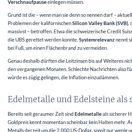
Grund ist die – wenn man sie denn so nennen darf – aktuell
Problemen der kalifornischen
Silicon Valley Bank (SVB)
,
massivst – betroffen. Etwa die schweizerische Credit Sui
die UBS gerettet werden konnte.
Systemrelevanz
nennt s
bei Fuß, um einen Flächenbrand zu vermeiden.
Genau deshalb dürften die Leitzinsen bis auf Weiteres ni
den vergangenen Monaten. Schlechte Nachrichten also für
würde es zügig gelingen, die Inflation einzudämmen.
Edelmetalle und Edelsteine als 
Bereits seit geraumer Zeit sind
Edelmetalle
als sicherer 
Goldpreis kennt momentan scheinbar kein Halten mehr. Au
Metalls derzeit um die 2.000 US-Dollar, somit nur wenig u