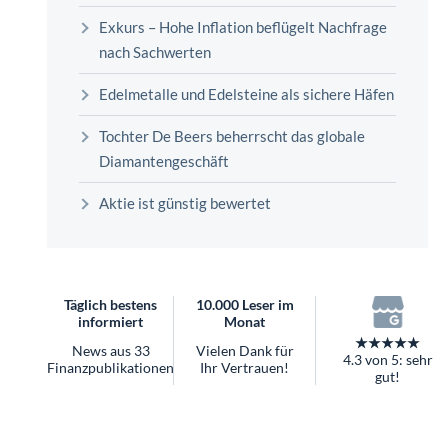
überhaupt?
Exkurs – Hohe Inflation beflügelt Nachfrage
Worauf Sie bei ETFs achten sollten
nach Sachwerten
Edelmetalle und Edelsteine als sichere Häfen
Tochter De Beers beherrscht das globale
Diamantengeschäft
Aktie ist günstig bewertet
Täglich bestens
10.000 Leser im
informiert
Monat
★★★★★
News aus 33
Vielen Dank für
4.3 von 5: sehr
Finanzpublikationen
Ihr Vertrauen!
gut!