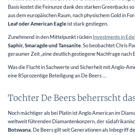
Basis kostet die Feinunze dank des starken Greenbacks so v
aus dem europäischen Raum, nach physischem Gold in Fo
Leaf oder American Eagle
ist stark gestiegen.
Zunehmend in den Mittelpunkt rücken
Investments in Ede
Saphir, Smaragde und Tansanite
. So beobachtet Chris 
geraumer Zeit „eine deutlich gestiegene Nachfrage nach E
Was die Flucht in Sachwerte und Sicherheit mit Anglo-Am
eine 85prozentige Beteiligung an De Beers …
Tochter De Beers beherrscht da
Noch mächtiger als bei Platin ist Anglo American im Di
weltweit führenden Diamantenkonzern, der südafrikanis
Botswana
. De Beers gilt seit Generationen als Inbegriff d
Diamanten-Handels.