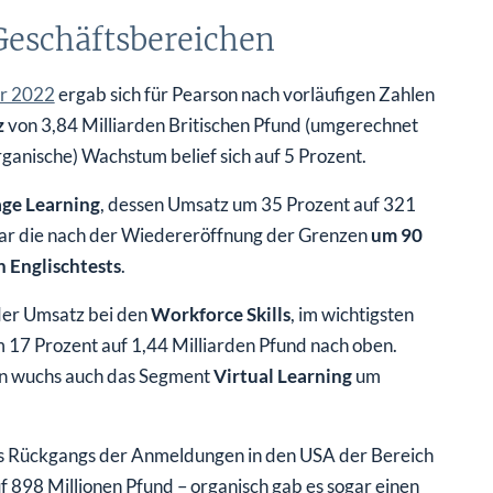
 Geschäftsbereichen
hr 2022
ergab sich für Pearson nach vorläufigen Zahlen
z
von 3,84 Milliarden Britischen Pfund (umgerechnet
ganische) Wachstum belief sich auf 5 Prozent.
age Learning
, dessen Umsatz um 35 Prozent auf 321
war die nach der Wiedereröffnung der Grenzen
um 90
 Englischtests
.
der Umsatz bei den
Workforce Skills
, im wichtigsten
m 17 Prozent auf 1,44 Milliarden Pfund nach oben.
n wuchs auch das Segment
Virtual Learning
um
nes Rückgangs der Anmeldungen in den USA der Bereich
 898 Millionen Pfund – organisch gab es sogar einen