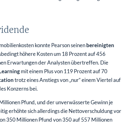
ividende
mmobilienkosten konnte Pearson seinen
bereinigten
nsbedingt höhere Kosten um 18 Prozent auf 456
chen Erwartungen der Analysten übertreffen. Die
 Learning
mit einem Plus von 119 Prozent auf 70
cation
trotz eines Anstiegs von „nur“ einem Viertel auf
es Konzerns bei.
 Millionen Pfund, und der unverwässerte Gewinn je
itig erhöhte sich allerdings die Nettoverschuldung vor
on 350 Millionen Pfund von 350 auf 557 Millionen
gte Erhöhung der Abschlussdividende, die gegenüber