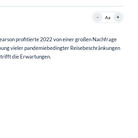
SHOP
SHOP
WEBINARE
WEBINARE
RATGEBER
RATGEBER
-
+
Aa
earson profitierte 2022 von einer großen Nachfrage
SHOP
WEBINARE
RATGEBER
hebung vieler pandemiebedingter Reisebeschränkungen
rtrifft die Erwartungen.