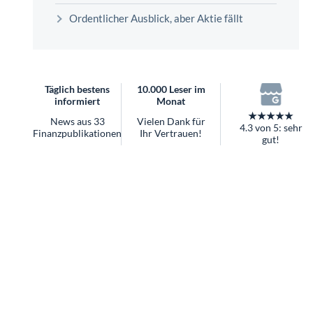
überhaupt?
Ordentlicher Ausblick, aber Aktie fällt
Worauf Sie bei ETFs achten sollten
Täglich bestens
10.000 Leser im
informiert
Monat
★★★★★
News aus 33
Vielen Dank für
4.3 von 5: sehr
Finanzpublikationen
Ihr Vertrauen!
gut!