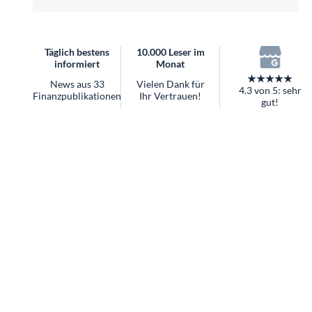
überhaupt?
Worauf Sie bei ETFs achten sollten
Täglich bestens
10.000 Leser im
informiert
Monat
★★★★★
News aus 33
Vielen Dank für
4.3 von 5: sehr
Finanzpublikationen
Ihr Vertrauen!
gut!