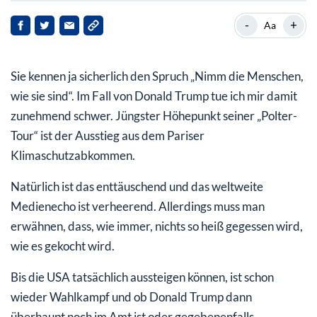
Unternehmen wie Tesla treiben die Politik vor sich her
-
+
Aa
Sie kennen ja sicherlich den Spruch „Nimm die Menschen,
wie sie sind“. Im Fall von Donald Trump tue ich mir damit
zunehmend schwer. Jüngster Höhepunkt seiner „Polter-
Tour“ ist der Ausstieg aus dem Pariser
Klimaschutzabkommen.
Natürlich ist das enttäuschend und das weltweite
Medienecho ist verheerend. Allerdings muss man
erwähnen, dass, wie immer, nichts so heiß gegessen wird,
wie es gekocht wird.
Bis die USA tatsächlich aussteigen können, ist schon
wieder Wahlkampf und ob Donald Trump dann
überhaupt noch im Amt ist oder gegebenenfalls