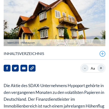
keem1201 – Pixabay.com
INHALTSVERZEICHNIS
Hypoport-Aktie mit Achterbahnfahrt in den letzten
-
+
Aa
Quartalen
Hypoport mit desaströser Entwicklung im zweiten
Die Aktie des SDAX-Unternehmens Hypoport gehörte in
Halbjahr
den vergangenen Monaten zu den volatilsten Papieren in
Hypoport-Aktie bietet Anlegern Chancen – aber mit
Deutschland. Der Finanzdienstleister im
spekulativem Charakter
Immobilienbereich ist nach einem jahrelangen Höhenflug