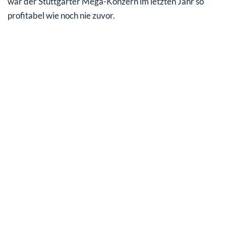
war der Stuttgarter Mega-Konzern im letzten Jahr so
profitabel wie noch nie zuvor.
Mercedes-Benz-Aktie: zurück zu alter Stärke
Ausblick auf 2023 eher verhalten
Mercedes-Benz-Aktie: mein Fazit für Sie