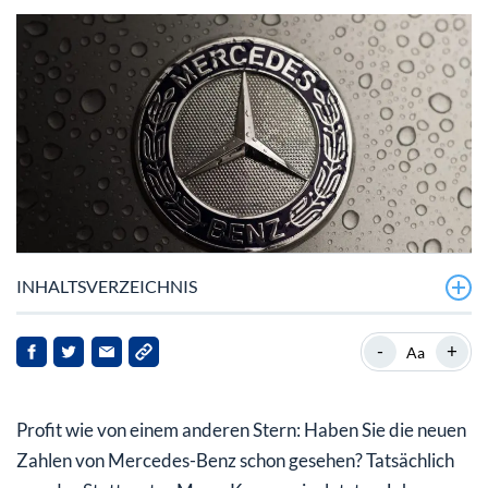
INHALTSVERZEICHNIS
Geldmaschine Mercedes-Benz: So stark stiegen die
-
+
Aa
Gewinne in 2022
Aktionäre sollen belohnt werden
Profit wie von einem anderen Stern: Haben Sie die neuen
Aber warum schwimmt Mercedes-Benz eigentlich im
Zahlen von Mercedes-Benz schon gesehen? Tatsächlich
Geld?