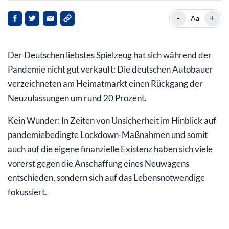
Mehrwertsteuer-Effekt im Dezember
-
+
Aa
Firmenwagen top, Privatfahrzeuge flop
Der Deutschen liebstes Spielzeug hat sich während der
Skepsis gegenüber Elektroautos
Pandemie nicht gut verkauft: Die deutschen Autobauer
VW Aktie unter Druck, Daimler stark
verzeichneten am Heimatmarkt einen Rückgang der
Neuzulassungen um rund 20 Prozent.
Kein Wunder: In Zeiten von Unsicherheit im Hinblick auf
pandemiebedingte Lockdown-Maßnahmen und somit
auch auf die eigene finanzielle Existenz haben sich viele
vorerst gegen die Anschaffung eines Neuwagens
entschieden, sondern sich auf das Lebensnotwendige
fokussiert.