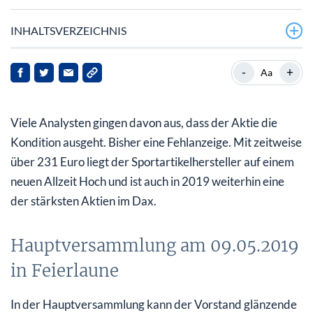
INHALTSVERZEICHNIS
Hauptversammlung am 09.05.2019 in Feierlaune
-
+
Aa
Zahlen für das erste Quartal 2019 am 03.05.
Viele Analysten gingen davon aus, dass der Aktie die
Mega-Deal im Fußballgeschäft mit Real Madrid
Kondition ausgeht. Bisher eine Fehlanzeige. Mit zeitweise
Immer höhere Erwartungen bergen
über 231 Euro liegt der Sportartikelhersteller auf einem
Enttäuschungspotential
neuen Allzeit Hoch und ist auch in 2019 weiterhin eine
Aktuelle Meinung der Aktien-Analysten
der stärksten Aktien im Dax.
Ausblick – Adidas rennt noch an der Spitze
Hauptversammlung am 09.05.2019
in Feierlaune
In der Hauptversammlung kann der Vorstand glänzende