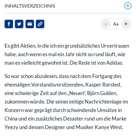
INHALTSVERZEICHNIS
2023 war ein Übergangsjahr
-
+
Aa
Auf die langfristigen Aussichten kommt es an
Es gibt Aktien, in die ich ein grundsätzliches Urvertrauen
Aktie konnte sich im schwierigen Umfeld behaupten
habe, auch wenn es mal ein Jahr nicht so rund läuft, wie
Analysten positiv gestimmt
man es vielleicht gewohnt ist. Die Rede ist von Adidas.
Mit Weitsicht und Geduld werden Sie an der Börse
So war schon abzulesen, dass nach dem Fortgang des
belohnt
ehemaligen Vorstandsvorsitzenden, Kasper Rorsted,
eine schwierige Zeit auf den „Neuen“, Björn Gulden,
zukommen würde. Die seinerzeitige Nachrichtenlage im
Konzern war geprägt durch schwindende Umsätze in
China und ein zusätzliches Desaster rund um die Marke
Yeezy und dessen Designer und Musiker Kanye West.