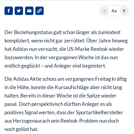
Adidas-Angriff auf Nike fehlgeschlagen
-
+
Aa
Reebok wird an Investor verkauft – Erlös wird
ausgeschüttet
Der Beziehungsstatus galt schon länger als zumindest
Adidas im ersten Halbjahr stärker als gedacht
kompliziert, wenn nicht gar zerrüttet: Über Jahre hinweg
hat Adidas nun versucht, die US-Marke Reebok wieder
Lieferkettenproblematik belastet Bilanz:
loszuwerden. In der vergangenen Woche ist das nun
Umsatzeinbußen im dreistelligen Millionenbereich
endlich geglückt – und Anleger sind begeistert.
Jahresprognose nach starken Q2-Zahlen angehoben
Die Adidas Aktie schoss am vergangenen Freitag kräftig
Adidas Aktie: Analysten sehen viel Luft nach oben
in die Höhe, konnte die Kursaufschläge aber nicht lang
halten. Bereits in dieser Woche ist die Spitze wieder
passé. Doch perspektivisch dürften Anleger es als
positives Signal werten, dass der Sportartikelhersteller
aus Herzogenaurach sein Reebok-Problem nun doch
noch gelöst hat.